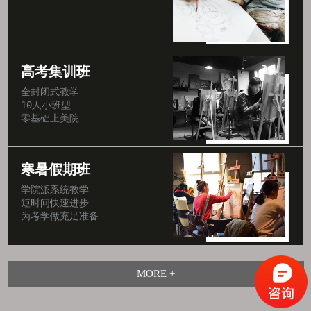
高考集训班
全封闭式教学

10人小班型

零基础上美院
寒暑假期班
学院派系统教学

短时间快速进步

为考学做充足准备
MORE +