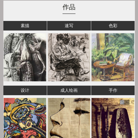
作品
素描
速写
色彩
设计
成人绘画
手作