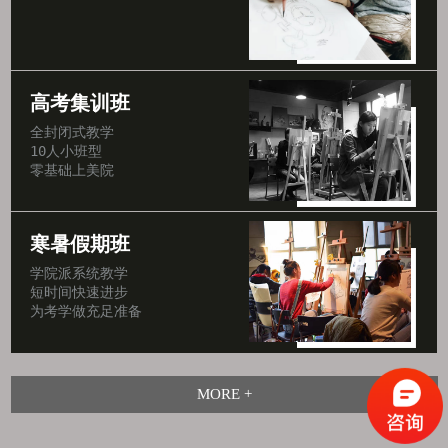
高考集训班
全封闭式教学

10人小班型

零基础上美院
寒暑假期班
学院派系统教学

短时间快速进步

为考学做充足准备
MORE +