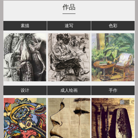
作品
素描
速写
色彩
设计
成人绘画
手作