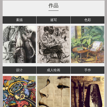
作品
素描
速写
色彩
设计
成人绘画
手作