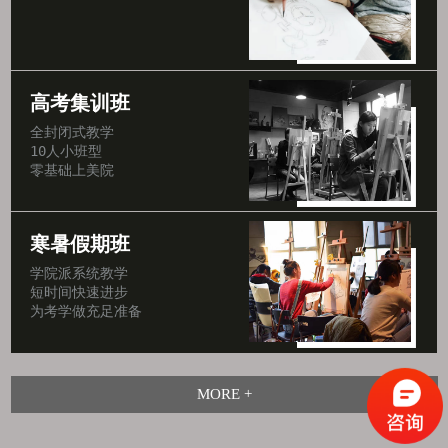
高考集训班
全封闭式教学

10人小班型

零基础上美院
寒暑假期班
学院派系统教学

短时间快速进步

为考学做充足准备
MORE +