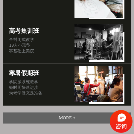
高考集训班
全封闭式教学

10人小班型

零基础上美院
寒暑假期班
学院派系统教学

短时间快速进步

为考学做充足准备
MORE +