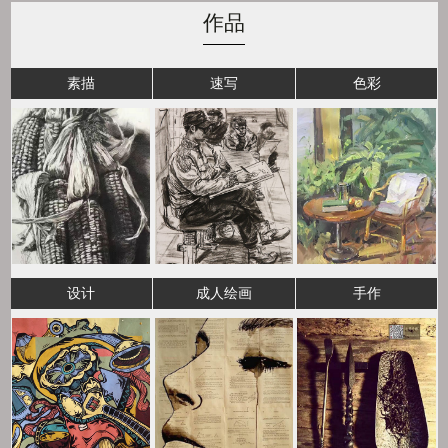
作品
素描
速写
色彩
设计
成人绘画
手作