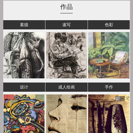
作品
素描
速写
色彩
设计
成人绘画
手作