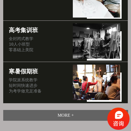
高考集训班
全封闭式教学

10人小班型

零基础上美院
寒暑假期班
学院派系统教学

短时间快速进步

为考学做充足准备
MORE +