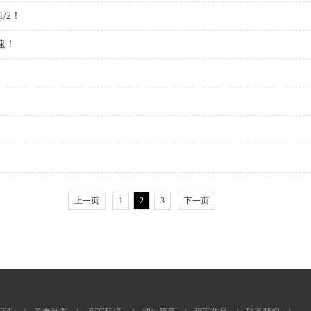
/2！
速！
上一页
1
2
3
下一页