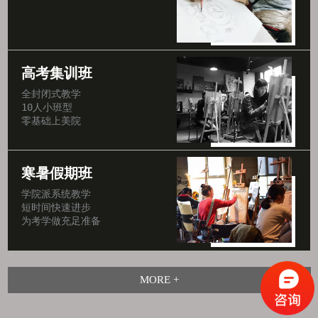
高考集训班
全封闭式教学

10人小班型

零基础上美院
寒暑假期班
学院派系统教学

短时间快速进步

为考学做充足准备
MORE +