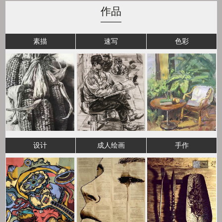
作品
素描
速写
色彩
设计
成人绘画
手作