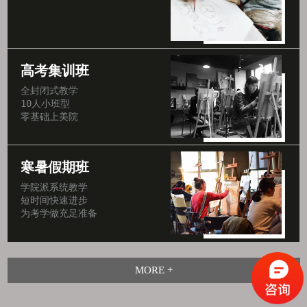
高考集训班
全封闭式教学

10人小班型

零基础上美院
寒暑假期班
学院派系统教学

短时间快速进步

为考学做充足准备
MORE +