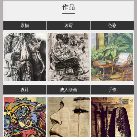
作品
素描
速写
色彩
设计
成人绘画
手作