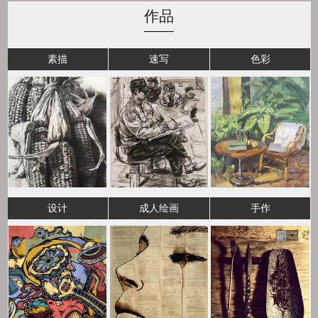
作品
素描
速写
色彩
设计
成人绘画
手作