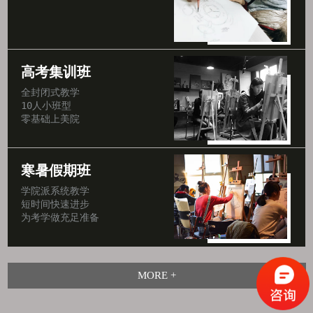
高考集训班
全封闭式教学

10人小班型

零基础上美院
寒暑假期班
学院派系统教学

短时间快速进步

为考学做充足准备
MORE +